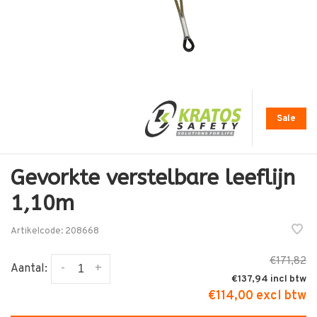
Sale
Gevorkte verstelbare leeflijn
1,10m
Artikelcode:
208668
€171,82
-
+
Aantal:
€137,94
€114,00 excl btw