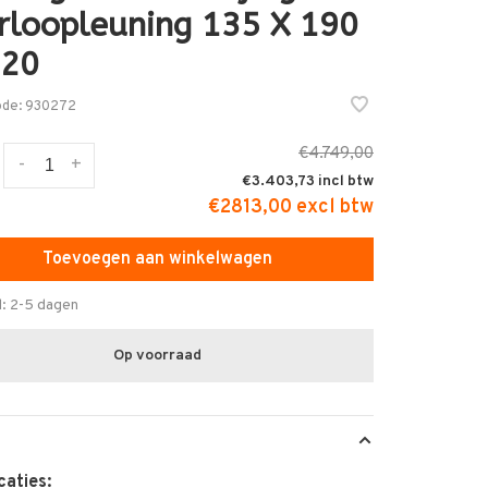
rloopleuning 135 X 190
,20
ode:
930272
€4.749,00
-
+
€3.403,73
€2813,00 excl btw
Toevoegen aan winkelwagen
d: 2-5 dagen
Op voorraad
caties: