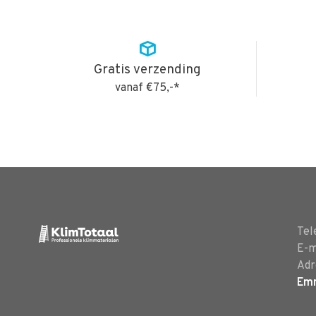
Gratis verzending
vanaf €75,-*
Tel
E-m
Adr
Em