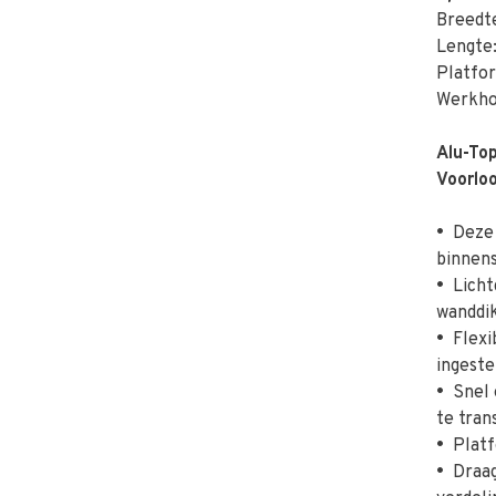
Breedt
Lengte
Platfo
Werkho
Alu-Top
Voorlo
•
Deze s
binnens
•
Licht
wanddi
•
Flexib
ingeste
•
Snel e
te tran
•
Platfo
•
Draag