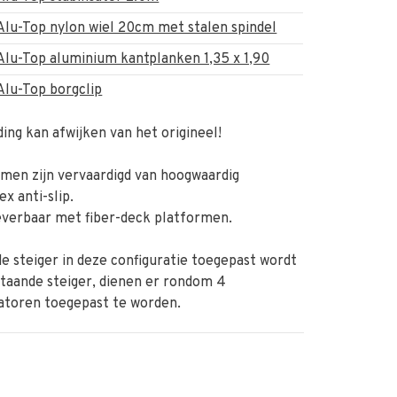
Alu-Top nylon wiel 20cm met stalen spindel
Alu-Top aluminium kantplanken 1,35 x 1,90
Alu-Top borgclip
ing kan afwijken van het origineel!
men zijn vervaardigd van hoogwaardig
ex anti-slip.
everbaar met fiber-deck platformen.
de steiger in deze configuratie toegepast wordt
jstaande steiger, dienen er rondom 4
satoren toegepast te worden.