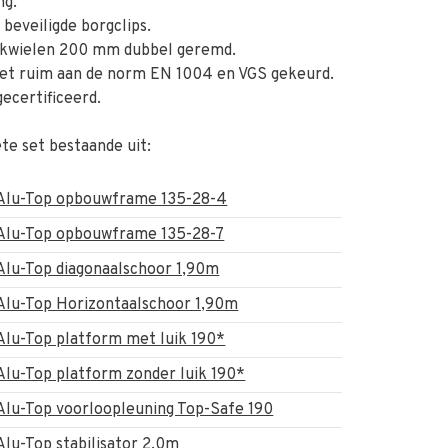
ng.
beveiligde borgclips.
wielen 200 mm dubbel geremd.
et ruim aan de norm EN 1004 en VGS gekeurd.
ecertificeerd.
e set bestaande uit:
Alu-Top opbouwframe 135-28-4
Alu-Top opbouwframe 135-28-7
Alu-Top diagonaalschoor 1,90m
Alu-Top Horizontaalschoor 1,90m
Alu-Top platform met luik 190*
Alu-Top platform zonder luik 190*
Alu-Top voorloopleuning Top-Safe 190
Alu-Top stabilisator 2.0m