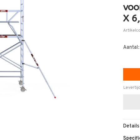
voo
X 6
Artikelc
Aantal:
Levertij
Details
Specifi