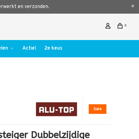
verwerkt en verzonden.
0
len
Actie!
2e keus
Sale
steiger Dubbelzijdige