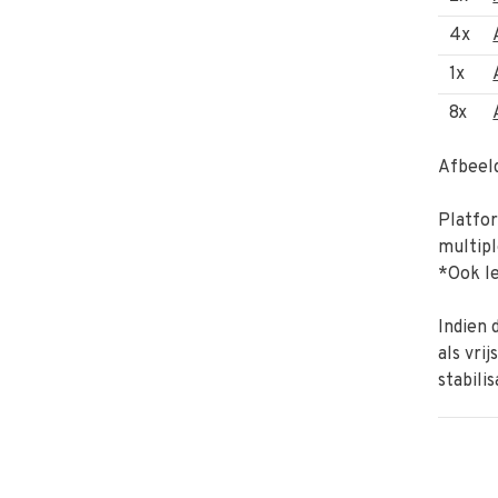
4x
1x
8x
Afbeeld
Platfor
multipl
*Ook l
Indien 
als vri
stabili