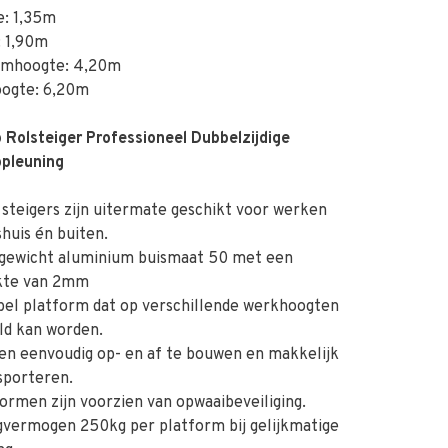
e: 1,35m
: 1,90m
rmhoogte: 4,20m
ogte: 6,20m
 Rolsteiger Professioneel Dubbelzijdige
opleuning
teigers zijn uitermate geschikt voor werken
huis én buiten.
gewicht aluminium buismaat 50 met een
kte van 2mm
el platform dat op verschillende werkhoogten
ld kan worden.
n eenvoudig op- en af te bouwen en makkelijk
sporteren.
rmen zijn voorzien van opwaaibeveiliging.
vermogen 250kg per platform bij gelijkmatige