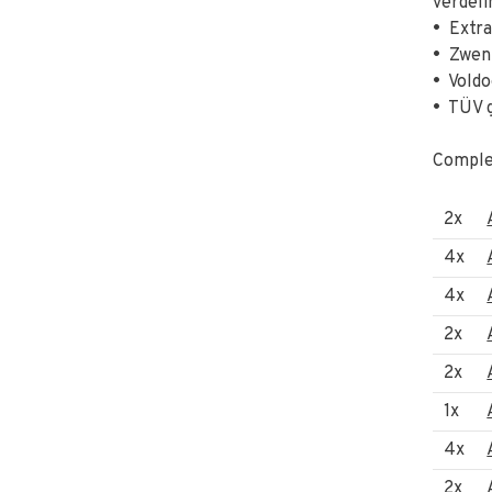
verdeli
•
Extra 
•
Zwenk
•
Voldo
•
TÜV g
Complet
2x
4x
4x
2x
2x
1x
4x
2x